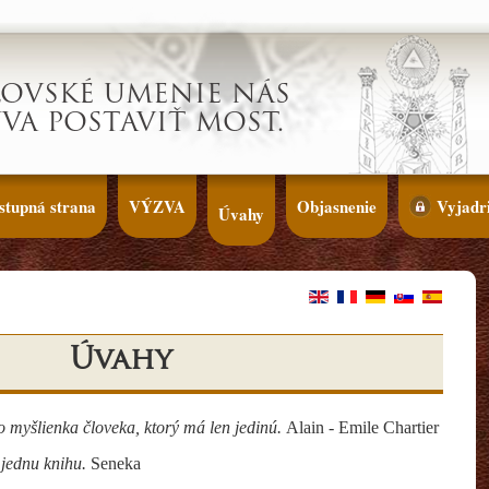
ĽOVSKÉ UMENIE NÁS
VA POSTAVIŤ MOST.
stupná strana
VÝZVA
Objasnenie
Vyjadri
Úvahy
Úvahy
ko
myšlienka
č
loveka, ktor
ý
má
len jedinú.
Alain - Emile Chartier
 jednu knihu.
Seneka