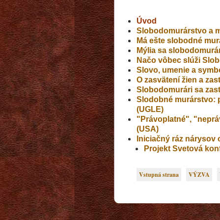
Úvo
d
Slobodomurárstvo a 
Má ešte slobodné murá
Mýlia sa slobodomurár
Načo vôbec slúži Slo
Slovo, umenie a symbo
O zasvätení žien a zas
Slobodomurári sa zasta
Slodobné murárstvo: p
(UGLE)
"Právoplatné", "neprá
(USA)
Iniciačný ráz nárysov
Projekt Svetová ko
Vstupná strana
VÝZVA