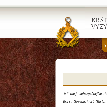
KRÁ
VYZÝ
V
Nič nie je nebezpečnejšie a
Boj sa človeka, ktorý číta len