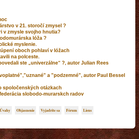
moc
rstvo v 21. storočí zmysel ?
i v zmysle svojho hnutia?
bodomurárska lóža ?
lické myslenie.
túpení oboch pohlaví v lóžach
vili na polceste.
ovedali ste „univerzálne“ ?, autor Julian Rees
voplatné","uznané" a "podzemné", autor Paul Bessel
 o spoločenských otázkach
nfederácia slobodo-murarskch radov
Úvahy
Objasnenie
Vyjadrite sa
Fórum
Liens