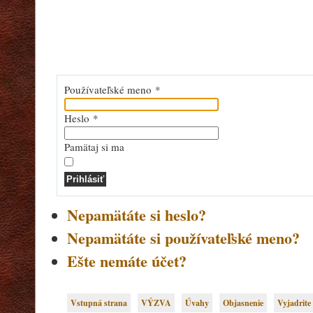
Používateľské meno
*
Heslo
*
Pamätaj si ma
Prihlásiť
Nepamätáte si heslo?
Nepamätáte si používateľské meno?
Ešte nemáte účet?
Vstupná strana
VÝZVA
Úvahy
Objasnenie
Vyjadrite