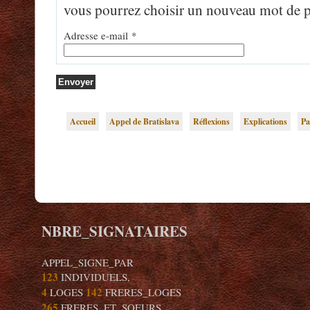
vous pourrez choisir un nouveau mot de 
Adresse e-mail
*
Envoyer
Accueil
Appel de Bratislava
Réflexions
Explications
Pa
NBRE_SIGNATAIRES
APPEL_SIGNE_PAR
123
INDIVIDUELS,
4
142
LOGES
FRERES_LOGES
265
FRERES_ET_SOEURS