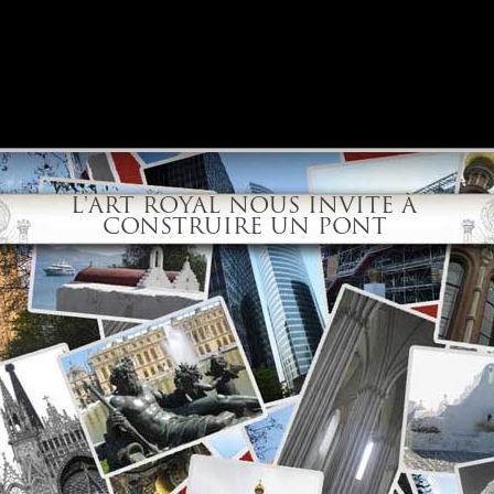
t royal nous invite à
truire un pont
Appel de Bratislava
Réflexions
Explications
Partic
L'ART ROYAL NOUS INVITE À
CONSTRUIRE UN PONT
Passer l'introduction
Introduction
eu aux francs-maçons mais tout le monde peut le lire, y compris la
ration mondiale des obédiences maçonniques.
Seul le
Forum