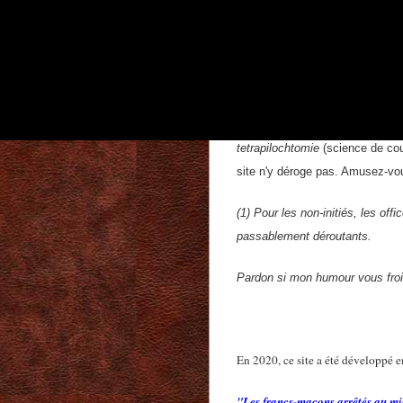
Pensez-vous que les mésentente
n'influent en rien sur la vraie 
Ce site ten
Parfois, dans ses chapitres « tec
tetrapilochtomie
(science de cou
site n'y déroge pas. Amusez-vo
(1) Pour les non-initiés, les of
passablement déroutants.
Pardon si mon humour vous froi
En 2020, ce site a été développé 
"Les francs-maçons arrêtés au mi