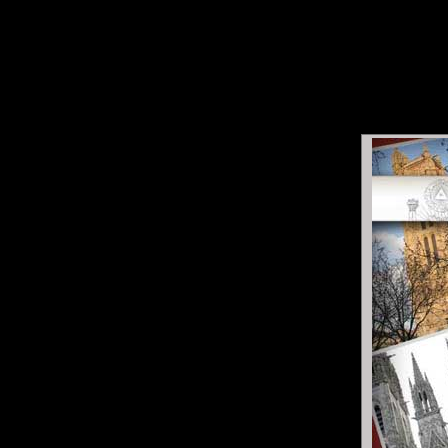
L'Ar
cons
Accueil
Ce site s'adresse en premier li
description du projet de
Confédé