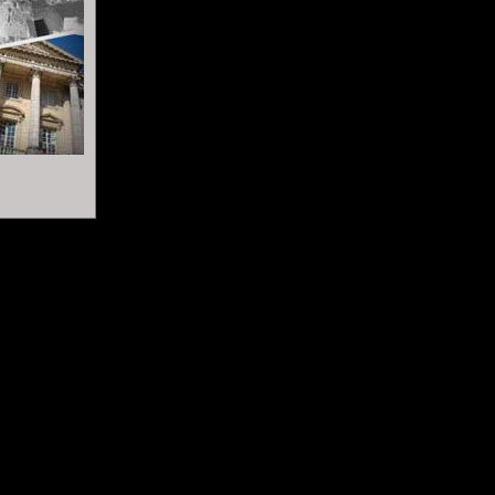
ici
Lire les bonnes feuilles