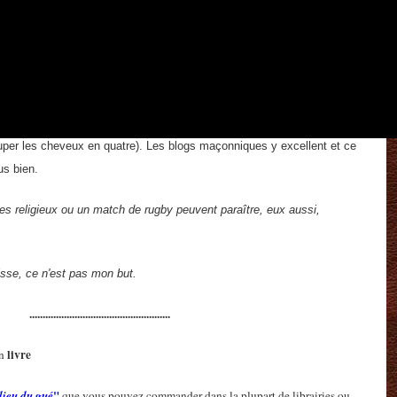
s entre les directions des principaux courants maçonniques
raison d'être de ce mouvement?
te de répondre à ces questions et à bien d'autres.
hniques en particulier, il le fait avec l'art consommé de la
per les cheveux en quatre). Les blogs maçonniques y excellent et ce
us bien.
fices religieux ou un match de rugby peuvent paraître, eux aussi,
sse, ce n'est pas mon but.
.....................................................
livre
en
"
lieu du gué
que vous pouvez commander dans la plupart de librairies ou