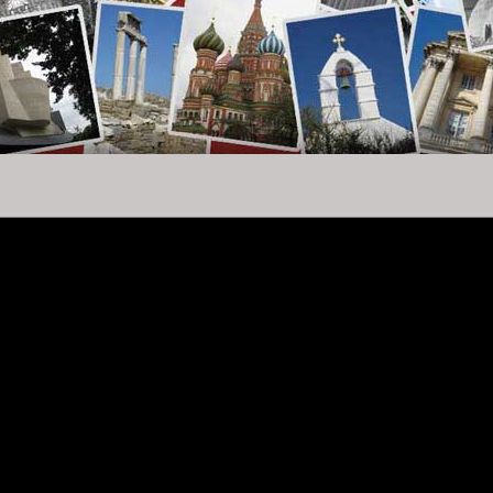
nique de la
Confédération
et ouverte à la discussion
est réservé
.
estion : Les francs-maçons ont-ils le pouvoir
?
monde. Pour les autres, il ne s'agit que d'un club de messieurs
 de dames qui se réunissent pour deviser aimablement puis banqueter.
t née en 1717 dans quatre auberges de Londres et encore aujourd'hui
ien, en bonne compagnie.
ée main-mise sur l'humanité?