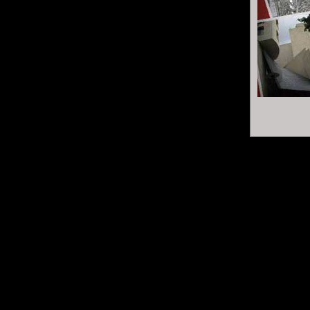
comprenant la présentation tech
.
Première qu
Pour les uns, ils gouvernent le 
vieillissants, dorénavant aussi
La franc-maçonnerie moderne es
ses adhérents aiment manger b
Alors qu'en est-il de sa suppos
.