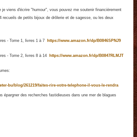
ue je viens d'écrire "humour", vous pouvez me soutenir financièrement
14 recueils de petits bijoux de drôlerie et de sagesse, ou les deux
ures - Tome 1, livres 1 à 7
https://www.amazon.fr/dp/B0846SPNJ9
ures - Tome 2, livres 8 à 14
https://www.amazon.fr/dp/B0847RLMJT
lumes:
eter-bu/blog/261219/faites-rire-votre-telephone-il-vous-le-rendra
s épargner des recherches fastidieuses dans une mer de blagues