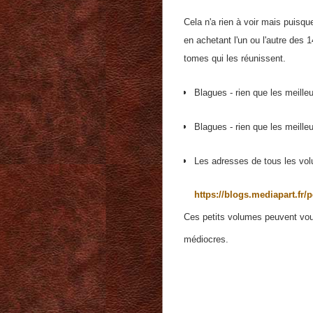
Cela n'a rien à voir mais puisq
en achetant l'un ou l'autre des 
tomes qui les réunissent.
Blagues - rien que les meille
Blagues - rien que les meille
Les adresses de tous les vo
https://blogs.mediapart.fr/p
Ces petits volumes peuvent vou
médiocres.