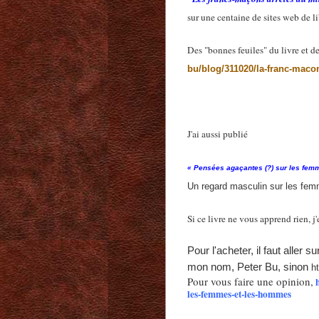
sur une centaine de sites web de lib
Des "bonnes feuiles" du livre et des
bu/blog/311020/la-franc-maco
J'ai aussi publié
« Pensées agaçantes (?) sur les fem
Un regard masculin sur les fem
Si ce livre ne vous apprend rien, j
Pour l'acheter, il faut aller
mon nom, Peter Bu, sinon
h
Pour vous faire une opinion,
les-femmes-et-les-hommes