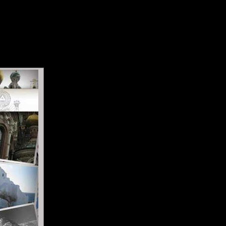
ipez !
Forum
Liens