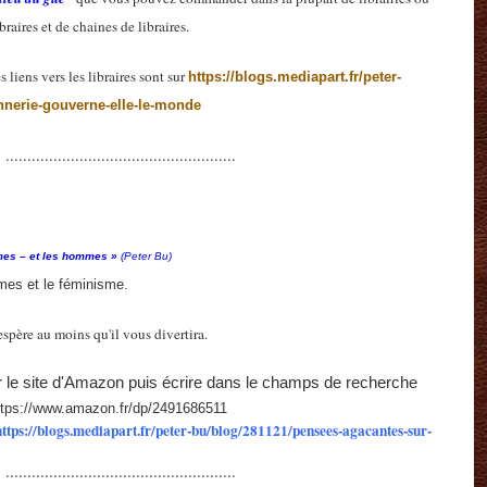
raires et de chaines de libraires.
 liens vers les libraires sont sur
https://blogs.mediapart.fr/peter-
nnerie-gouverne-elle-le-monde
.....................................................
mes – et les hommes »
(Peter Bu)
mes et le féminisme.
'espère au moins qu'il vous divertira.
 sur le site d'Amazon puis écrire dans le champs de recherche
ttps://www.amazon.fr/dp/2491686511
https://blogs.mediapart.fr/peter-bu/blog/281121/pensees-agacantes-sur-
.....................................................