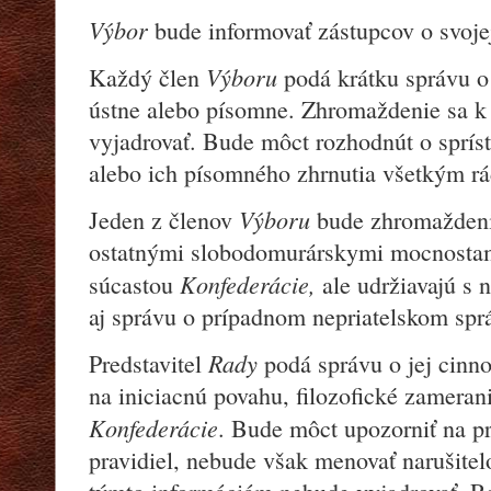
Výbor
bude informovať zástupcov o svojej
Výboru
Každý člen
podá krátku správu o 
ústne alebo písomne. Zhromaždenie sa 
vyjadrovať. Bude môct rozhodnút o spríst
alebo ich písomného zhrnutia všetkým r
Výboru
Jeden z členov
bude zhromaždenie
ostatnými slobodomurárskymi mocnostami
Konfederácie,
súcastou
ale udržiavajú s 
aj správu o prípadnom nepriatelskom sprá
Rady
Predstavitel
podá správu o jej cinno
na iniciacnú povahu, filozofické zamerani
Konfederácie
. Bude môct upozorniť na p
pravidiel, nebude však menovať narušite