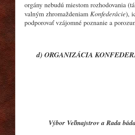
orgány nebudú miestom rozhodovania (tá
Konfederácie
valným zhromaždeniam
), 
podporovať vzájomné poznanie a porozum
d) ORGANIZÁCIA KONFEDER
Výbor Veľmajstrov a Rada báda