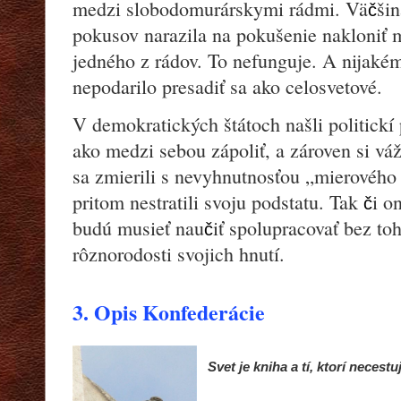
medzi slobodomurárskymi rádmi. Vä
ši
č
pokusov narazila na pokušenie nakloniť 
jedného z rádov. To nefunguje. A nijaké
nepodarilo presadiť sa ako celosvetové.
V demokratických štátoch našli politickí 
ako medzi sebou zápoliť, a zároven si váž
sa zmierili s nevyhnutnosťou „mierového 
pritom nestratili svoju podstatu. Tak
i o
č
budú musieť nau
iť spolupracovať bez toh
č
rôznorodosti svojich hnutí.
3. Opis Konfederácie
Svet je kniha a tí, ktorí necestuj