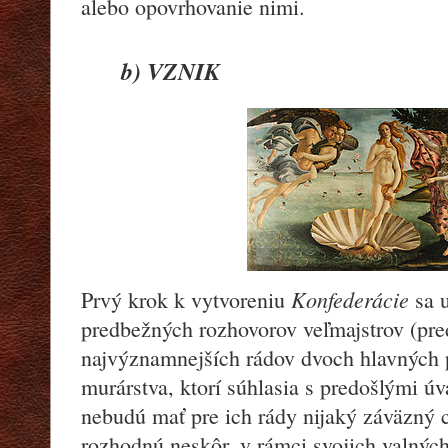
alebo opovrhovanie nimi.
b) VZNIK
Konfederácie
Prvý krok k vytvoreniu
sa u
predbežných rozhovorov veľmajstrov (pr
najvýznamnejších rádov dvoch hlavných
murárstva, ktorí súhlasia s predošlými ú
nebudú mať pre ich rády nijaký záväzný 
rozhodnú neskôr, v rámci svojich valnýc