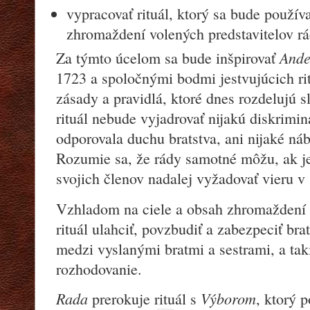
vypracovať rituál, ktorý sa bude použív
zhromaždení volených predstavitelov rá
Ande
Za týmto úcelom sa bude inšpirovať
1723 a spoločnými bodmi jestvujúcich ri
zásady a pravidlá, ktoré dnes rozdelujú 
rituál nebude vyjadrovať nijakú diskrimin
odporovala duchu bratstva, ani nijaké ná
Rozumie sa, že rády samotné môžu, ak j
svojich členov nadalej vyžadovať vieru v 
Vzhladom na ciele a obsah zhromaždení
rituál ulahciť, povzbudiť a zabezpeciť b
medzi vyslanými bratmi a sestrami, a ta
rozhodovanie.
Rada
Výborom
prerokuje rituál s
, ktorý 