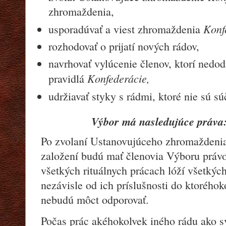
zhromaždenia,
Konf
usporadúvať a viest zhromaždenia
rozhodovať o prijatí nových rádov,
navrhovať vylúcenie členov, ktorí nedod
Konfederácie,
pravidlá
udržiavať styky s rádmi, ktoré nie sú s
Výbor má nasledujúce práva
Po zvolaní Ustanovujúceho zhromažden
založení budú mať členovia Výboru právo
všetkých rituálnych prácach lóží všetkýc
nezávisle od ich príslušnosti do ktorého
nebudú môct odporovať.
Počas prác akéhokolvek iného rádu ako sv