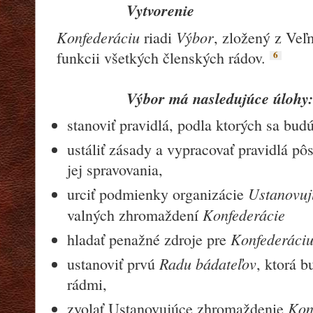
Vytvorenie
Konfederáciu
Výbor
riadi
, zložený z Veľ
6
funkcii všetkých členských rádov.
Výbor
má nasledujúce úlohy:
stanoviť pravidlá, podla ktorých sa bud
ustáliť zásady a vypracovať pravidlá p
jej spravovania,
Ustanovuj
urciť podmienky organizácie
Konfederácie
valných zhromaždení
Konfederáciu
hladať penažné zdroje pre
Radu bádateľov
ustanoviť prvú
, ktorá 
rádmi,
Kon
zvolať Ustanovujúce zhromaždenie