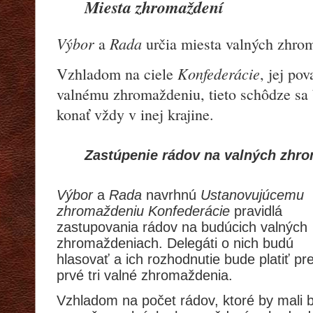
Miesta zhromaždení
Výbor
Rada
a
určia miesta valných zhr
Konfederácie
Vzhladom na ciele
, jej po
valnému zhromaždeniu, tieto schôdze sa 
konať vždy v inej krajine.
Zastúpenie rádov na valných zhr
Výbor
a
Rada
navrhnú
Ustanovujúcemu
zhromaždeniu Konfederácie
pravidlá
zastupovania rádov na budúcich valných
zhromaždeniach. Delegáti o nich budú
hlasovať a ich rozhodnutie bude platiť pr
prvé tri valné zhromaždenia.
Vzhladom na po
č
et rádov, ktoré by mali 