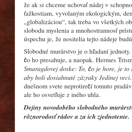
že ak si chceme uchovať nádej v schopno
ťažkostiam, vyvolaným ekologickým, de
„globalizáciou“, tak treba vo všetkých o
slobodu myslenia a mnohostrannosť prís
úspechu je, že nositelia tejto nádeje bud
Slobodné murárstvo je o hľadaní jednoty
o ho presahuje, a naopak. Hermes Trism
č
Smaragdovej doske:
To,
o je hore, je to
č
aby boli dosiahnuté zázraky Jedinej veci.
dnešnom svete neprotire
í tomuto pradáv
č
ale ho osvetľuje z iného uhla.
Dejiny novodobého slobodného murárstv
rôznorodosť rádov a za ich zjednotenie.