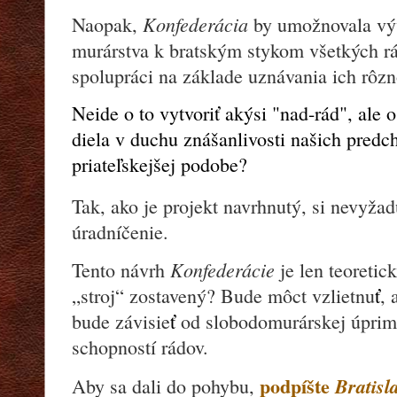
Konfederácia
Naopak,
by umožnovala vý
murárstva k bratským stykom všetkých rá
spolupráci na základe uznávania ich rôzn
Neide o to vytvoriť akýsi "nad-rád", ale
diela v duchu znášanlivosti našich pred
priateľskejšej podobe?
Tak, ako je projekt navrhnutý, si nevyža
úradníčenie.
Konfederácie
Tento návrh
je len teoretic
„stroj“ zostavený? Bude môct vzlietnu
ť
, 
bude závisie
ť
od slobodomurárskej úprimn
schopností rádov.
podpíšte
Bratisl
Aby sa dali do pohybu,