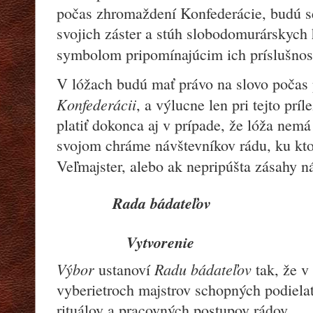
počas zhromaždení Konfederácie, budú se
svojich záster a stúh slobodomurárskych
symbolom pripomínajúcim ich príslušno
V lóžach budú mať právo na slovo počas
Konfederácii
, a výlucne len pri tejto príl
platiť dokonca aj v prípade, že lóža nemá
svojom chráme návštevníkov rádu, ku kto
Veľmajster, alebo ak nepripúšta zásahy n
Rada bádateľov
Vytvorenie
Výbor
Radu bádateľov
ustanoví
tak, že 
vyberietroch majstrov schopných podielať
rituálov a pracovných postupov rádov.