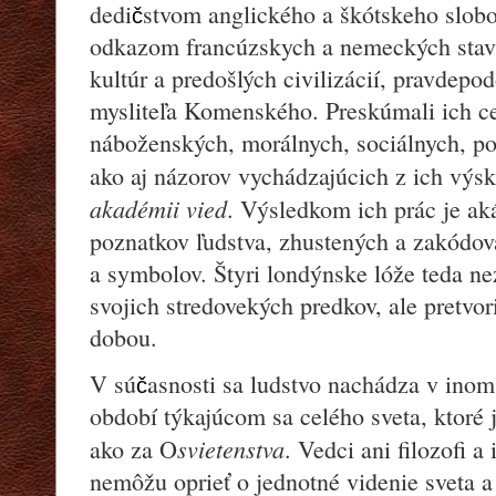
dedi
stvom anglického a škótskeho slob
č
odkazom francúzskych a nemeckých stavi
kultúr a predošlých civilizácií, pravdep
mysliteľa Komenského. Preskúmali ich c
náboženských, morálnych, sociálnych, po
ako aj názorov vychádzajúcich z ich vý
akadémii vied
. Výsledkom ich prác je ak
poznatkov ľudstva, zhustených a zakódov
a symbolov. Štyri londýnske lóže teda ne
svojich stredovekých predkov, ale pretvori
dobou.
V sú
asnosti sa ludstvo nachádza v ino
č
období týkajúcom sa celého sveta, ktoré je
svietenstva
ako za O
. Vedci ani filozofi a 
nemôžu oprieť o jednotné videnie sveta a