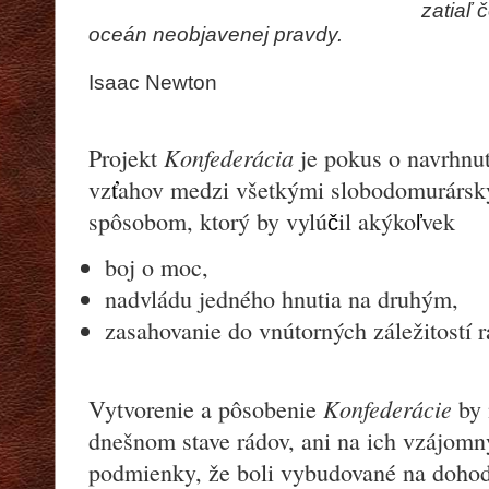
zatia
ľ
č
oce
á
n neobjavenej pravdy.
Isaac Newton
Konfederácia
Projekt
je pokus o navrhnut
vz
ť
ahov medzi všetkými slobodomurársk
spôsobom, ktorý by vylú
il akýko
vek
č
ľ
boj o moc,
nadvládu jedného hnutia na druhým,
zasahovanie do vnútorných záležitostí r
Konfederácie
Vytvorenie a pôsobenie
by 
dnešnom stave rádov, ani na ich vzájomn
podmienky, že boli vybudované na dohod