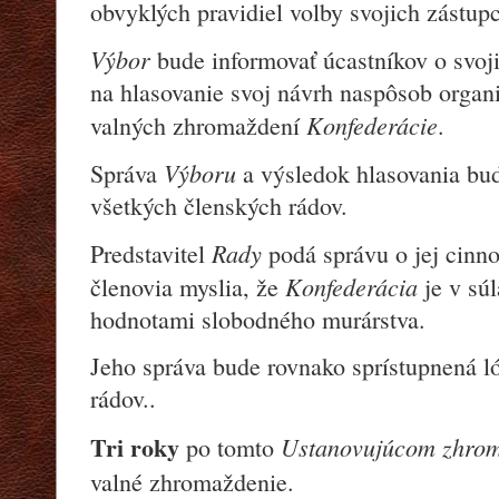
obvyklých pravidiel volby svojich zástup
Výbor
bude informovať úcastníkov o svoji
na hlasovanie svoj návrh naspôsob organi
Konfederácie
valných zhromaždení
.
Výboru
Správa
a výsledok hlasovania bu
všetkých členských rádov.
Rady
Predstavitel
podá správu o jej cinnos
Konfederácia
členovia myslia, že
je v súl
hodnotami slobodného murárstva.
Jeho správa bude rovnako sprístupnená 
rádov..
Tri roky
Ustanovujúcom zhro
po tomto
valné zhromaždenie.