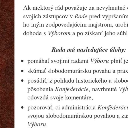
Ak niektorý rád považuje za nevyhnutné 
Rade
svojich zástupcov v
pred vypršaním
ho iným zodpovedajúcim majstrom, urobí
Výborom
dohode s
a po získaní jeho súhl
Rada má nasledujúce úlohy:
Výboru
pomáhať svojimi radami
plniť j
skúmať slobodomurársku povahu a pra
posúdiť, z pohladu historického a slob
Konfederácie
Vý
pôsobenia
, navrhnuté
odovzdá svoje komentáre,
Konfederác
pozorovať, ci administrácia
svojou slobodomurárskou povahou a zas
Výboru
,