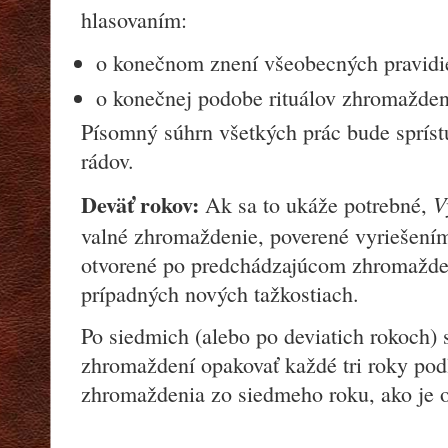
hlasovaním:
o konečnom znení všeobecných pravidi
o konečnej podobe rituálov zhromažde
Písomný súhrn všetkých prác bude sprís
rádov.
Deväť rokov:
V
Ak sa to ukáže potrebné,
valné zhromaždenie, poverené vyriešením 
otvorené po predchádzajúcom zhromažden
prípadných nových tažkostiach.
Po siedmich (alebo po deviatich rokoch) 
zhromaždení opakovať každé tri roky po
zhromaždenia zo siedmeho roku, ako je o