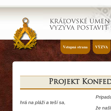
KRÁĽOVSKÉ UMEN
VYZÝVA POSTAVIŤ
Vstupná strana
VÝZVA
Projekt Konfe
Pripad
hr
á
na pl
áž
i a te
ší
sa,
ž
e na
š