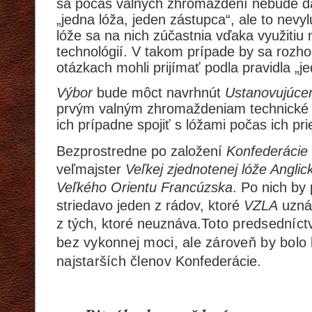
sa po
č
as valných zhromaždení nebude da
„jedna lóža, jeden zástupca“, ale to nevyl
lóže sa na nich zúčastnia vďaka využiti
technológií. V takom prípade by sa rozho
otázkach mohli prijímať podla pravidla „je
Výbor
bude môct navrhnút
Ustanovujúce
prvým valným zhromaždeniam technické 
ich prípadne spojiť s lóžami po
č
as ich pr
Bezprostredne po založení
Konfederácie
veľmajster
Veľkej zjednotenej lóže Anglic
Veľkého Orientu Francúzska
. Po nich by
striedavo jeden z rádov, ktoré
VZLA
uzná
z tých, ktoré neuznáva.
Toto predsedníctv
bez vykonnej moci, ale zároveň by bolo l
najstarších členov
Konfederácie.