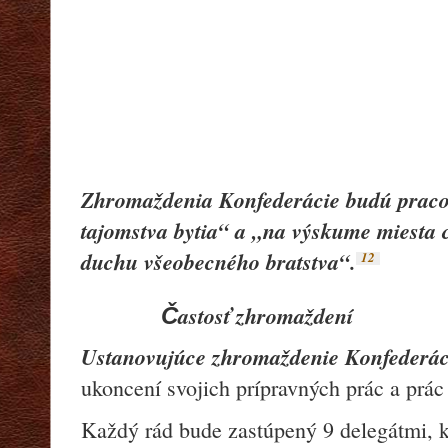
Zhromaždenia Konfederácie budú praco
tajomstva bytia“ a „na výskume miesta c
duchu všeobecného bratstva“.
12
astos
ť
zhromaždení
Č
Ustanovujúce zhromaždenie Konfederác
ukoncení svojich prípravných prác a prá
Každý rád bude zastúpený 9 delegátmi, k