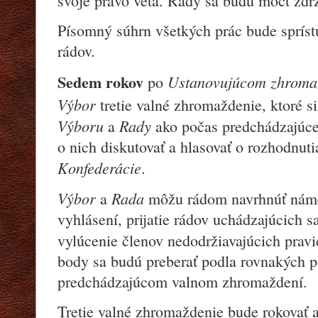
svoje právo veta. Rády sa budú môct zdrž
Písomný súhrn všetkých prác bude sprís
rádov.
Sedem rokov
Ustanovujúcom zhroma
po
Výbor
tretie valné zhromaždenie, ktoré si
Výboru
Rady
a
ako počas predchádzajúc
o nich diskutovať a hlasovať o rozhodnuti
Konfederácie
.
Výbor
Rada
a
môžu rádom navrhnúť náme
vyhlásení, prijatie rádov uchádzajúcich s
vylúcenie členov nedodržiavajúcich prav
body sa budú preberať podla rovnakých 
predchádzajúcom valnom zhromaždení.
Tretie valné zhromaždenie bude rokovať