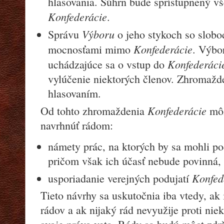
hlasovania. Súhrn bude sprístupnený v
Konfederácie
.
Výboru
Správu
o jeho stykoch so slob
Konfederácie
mocnosťami mimo
. Výbor
Konfederác
uchádzajúce sa o vstup do
vylúčenie niektorých členov. Zhromažd
hlasovaním.
Konfederácie
Od tohto zhromaždenia
mô
navrhnúť rádom:
námety prác, na ktorých by sa mohli pod
pričom však ich účasť nebude povinná,
Konfed
usporiadanie verejných podujatí
Tieto návrhy sa uskutočnia iba vtedy, ak 
rádov a ak nijaký rád nevyužije proti ni