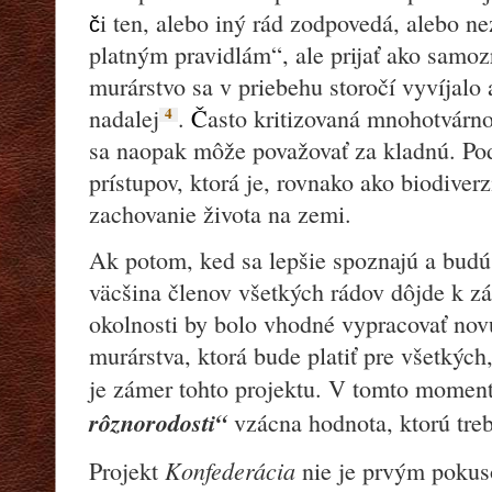
i ten, alebo iný rád zodpovedá, alebo 
č
platným pravidlám“, ale prijať ako samoz
murárstvo sa v priebehu storočí vyvíjalo a
4
nadalej
.
Č
asto kritizovaná mnohotvárn
sa naopak môže považovať za kladnú. Po
prístupov, ktorá je, rovnako ako biodiverz
zachovanie života na zemi.
Ak potom, ked sa lepšie spoznajú a budú
väcšina členov všetkých rádov dôjde k z
okolnosti by bolo vhodné vypracovať no
murárstva, ktorá bude platiť pre všetkých
je zámer tohto projektu. V tomto moment
rôznorodosti“
vzácna hodnota, ktorú treba
Konfederácia
Projekt
nie je prvým pokus