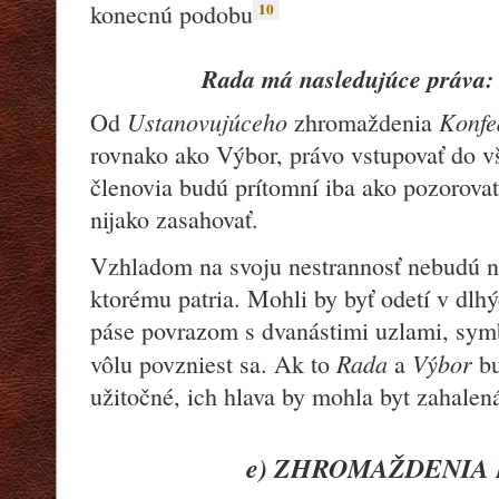
1
0
konecnú podobu
Rada
má nasledujúce práva:
Ustanovujúceho
Konfe
Od
zhromaždenia
rovnako ako Výbor, právo vstupovať do vše
členovia budú prítomní iba ako pozorovat
nijako zasahovať.
Vzhladom na svoju nestrannosť nebudú n
ktorému patria. Mohli by byť odetí v dlh
páse povrazom s dvanástimi uzlami, symb
Rada
Výbor
vôlu povzniest sa. Ak to
a
b
užitočné, ich hlava by mohla byt zahale
e) ZHROMAŽDENIA