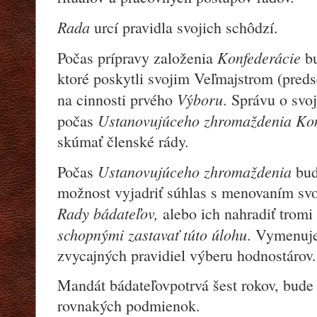
Rada
urcí pravidla svojich schôdzí.
Konfederácie
Počas prípravy založenia
b
ktoré poskytli svojim Veľmajstrom (preds
Výboru
na cinnosti prvého
. Správu o sv
Ustanovujúceho zhromaždenia Kon
počas
skúmať členské rády.
Ustanovujúceho zhromaždenia
Počas
bud
možnost vyjadriť súhlas s menovaním svo
Rady bádateľov,
alebo ich nahradiť tromi
schopnými zastavať túto úlohu
. Vymenuje
zvycajných pravidiel výberu hodnostárov.
Mandát bádateľovpotrvá šest rokov, bude s
rovnakých podmienok.