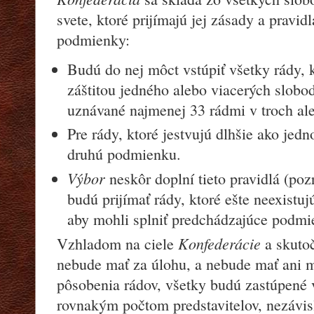
svete, ktoré prijímajú jej zásady a pravidl
podmienky:
Budú do nej môct vstúpiť všetky rády, 
záštitou jedného alebo viacerých slob
uznávané najmenej 33 rádmi v troch ale
Pre rády, ktoré jestvujú dlhšie ako jedno
druhú podmienku.
Výbor
neskôr doplní tieto pravidlá (pozr
budú prijímať rády, ktoré ešte neexistuj
aby mohli splniť predchádzajúce podm
Konfederácie
Vzhladom na ciele
a skutoč
nebude mať za úlohu, a nebude mať ani 
pôsobenia rádov, všetky budú zastúpené v
rovnakým počtom predstavitelov, nezávisl