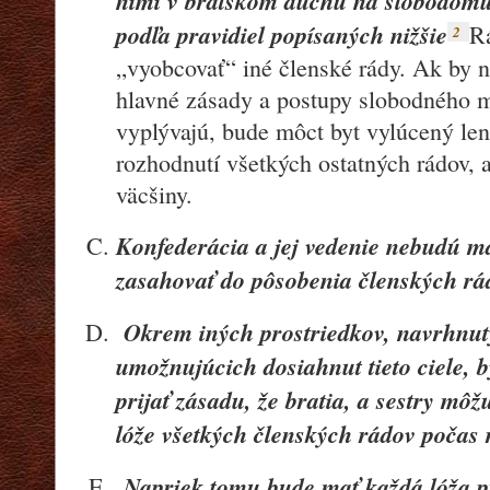
nimi v bratskom duchu na slobodomu
podľa pravidiel popísaných nižšie
R
2
„vyobcovať“ iné členské rády. Ak by ni
hlavné zásady a postupy slobodného mu
vyplývajú, bude môct byt vylúcený le
rozhodnutí všetkých ostatných rádov, 
väcšiny.
Konfederácia a jej vedenie nebudú m
zasahovať do pôsobenia členských rád
Okrem iných prostriedkov, navrhnutý
umožnujúcich dosiahnut tieto ciele, 
prijať zásadu, že bratia, a sestry mô
lóže všetkých členských rádov počas 
Napriek tomu bude mať každá lóža p