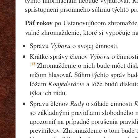
týmto informáciám nebude vyjadrovať. 
sprístupnení písomného súhrnu týchto pr
Päť rokov
po Ustanovujúcom zhromažden
valné zhromaždenie, ktoré si vypočuje n
Výboru
Správu
o svojej činnosti.
Výboru
Krátke správy členov
o činnosti
13
Zhromaždenie o nich bude môct disk
ničom hlasovať. Súhrn týchto správ bu
Konfederácie
lóžam
a lóže budú diskuto
týka ich rádu.
Rady
K
Správu členov
o súlade cinnosti
so základnými pravidlami slobodného 
upozorniť na prípadné porušenia pravi
previnilcov. Zhromaždenie o tom bude 