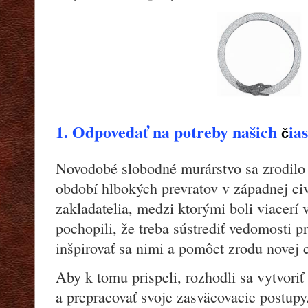
1. Odpovedať na potreby našich
ias
č
Novodobé slobodné murárstvo sa zrodilo
období hlbokých prevratov v západnej civi
zakladatelia, medzi ktorými boli viacerí 
pochopili, že treba sústrediť vedomosti p
inšpirovať sa nimi a pomôct zrodu novej ci
Aby k tomu prispeli, rozhodli sa vytvoriť
a prepracovať svoje zasväcovacie postupy.