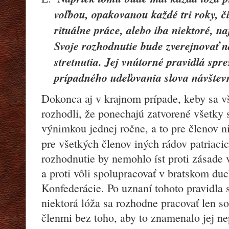
voľbou, opakovanou každé tri roky,
č
rituálne práce, alebo iba niektoré, n
Svoje rozhodnutie bude zverejnovať n
stretnutia. Jej vnútorné pravidlá sp
prípadného udeľovania slova návštev
Dokonca aj v krajnom prípade, keby sa v
rozhodli, že ponechajú zatvorené všetky s
výnimkou jednej ročne, a to pre členov n
pre všetkých členov iných rádov patriaci
rozhodnutie by nemohlo íst proti zásade 
a proti vôli spolupracovať v bratskom du
Konfederácie. Po uznaní tohoto pravidla 
niektorá lóža sa rozhodne pracovať len s
členmi bez toho, aby to znamenalo jej ne