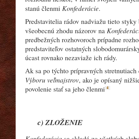
Konfederácie
stanú členmi
.
Predstavitelia rádov nadviažu tieto styky
Konfederác
všeobecnú zhodu názorov na
predbežných rozhovoroch prípadne rozho
predstaviteľov ostatných slobodomurársk
úcast rovnako nezaviaže ich rády.
Ak sa po týchto prípravných stretnutiach
Výboru veľmajstrov
, ako je opísaný nižši
4
povolenie stať sa jeho členmi
c) ZLOŽENIE
Konfederácia
sa skladá zo všetkých slo